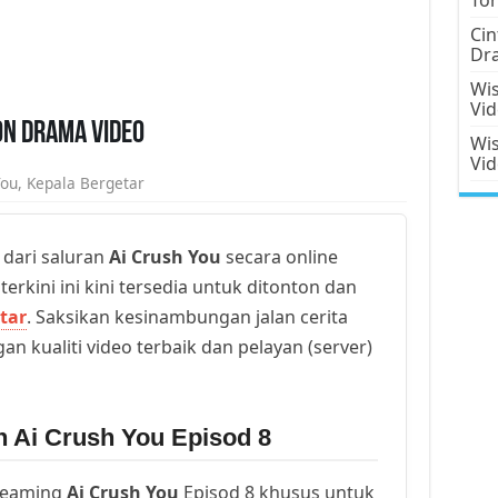
Cin
Dr
Wis
Vi
on Drama Video
Wis
Vi
You
,
Kepala Bergetar
 dari saluran
Ai Crush You
secara online
erkini ini kini tersedia untuk ditonton dan
tar
. Saksikan kesinambungan jalan cerita
an kualiti video terbaik dan pelayan (server)
n Ai Crush You Episod 8
reaming
Ai Crush You
Episod 8 khusus untuk