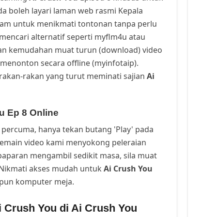
a boleh layari laman web rasmi Kepala
cam untuk menikmati tontonan tanpa perlu
mencari alternatif seperti myflm4u atau
an kemudahan muat turun (download) video
menonton secara offline (myinfotaip).
rakan-rakan yang turut meminati sajian
Ai
u Ep 8 Online
percuma, hanya tekan butang 'Play' pada
Pemain video kami menyokong peleraian
a paparan mengambil sedikit masa, sila muat
. Nikmati akses mudah untuk
Ai Crush You
upun komputer meja.
 Crush You di Ai Crush You