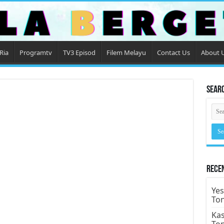
Ria
Programtv
TV3 Episod
Filem Melayu
Contact Us
About 
Sear
Rece
Yes
To
Kas
To