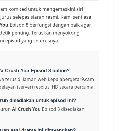
am komited untuk mengemaskini siri
urus selepas siaran rasmi. Kami sentiasa
 You
Episod 8 berfungsi dengan baik agar
 detik penting. Teruskan menyokong
ni episod yang seterusnya.
Ai Crush You Episod 8 online?
a terus di laman web kepalabergetar9.cam
pelayan (server) resolusi HD secara percuma.
run disediakan untuk episod ini?
turun
Ai Crush You
Episod 8 disediakan
aran asal drama ini ditayangkan?