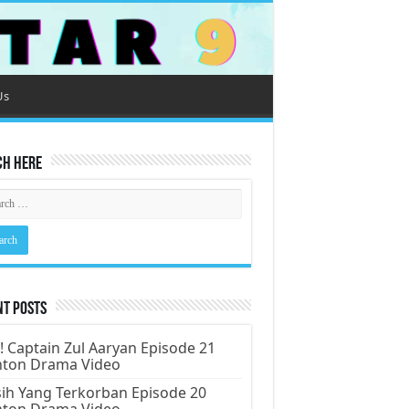
Us
ch Here
nt Posts
! Captain Zul Aaryan Episode 21
nton Drama Video
ih Yang Terkorban Episode 20
nton Drama Video