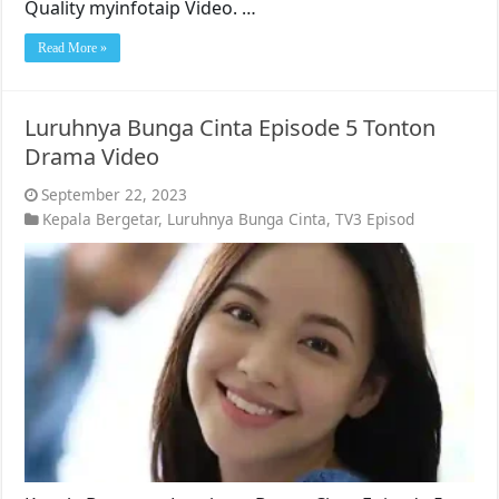
Quality myinfotaip Video. …
Read More »
Luruhnya Bunga Cinta Episode 5 Tonton
Drama Video
September 22, 2023
Kepala Bergetar
,
Luruhnya Bunga Cinta
,
TV3 Episod