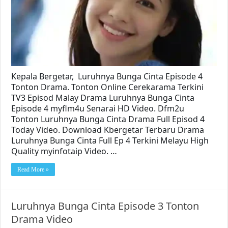
Kepala Bergetar, Luruhnya Bunga Cinta Episode 4
Tonton Drama. Tonton Online Cerekarama Terkini
TV3 Episod Malay Drama Luruhnya Bunga Cinta
Episode 4 myflm4u Senarai HD Video. Dfm2u
Tonton Luruhnya Bunga Cinta Drama Full Episod 4
Today Video. Download Kbergetar Terbaru Drama
Luruhnya Bunga Cinta Full Ep 4 Terkini Melayu High
Quality myinfotaip Video. …
Read More »
Luruhnya Bunga Cinta Episode 3 Tonton
Drama Video