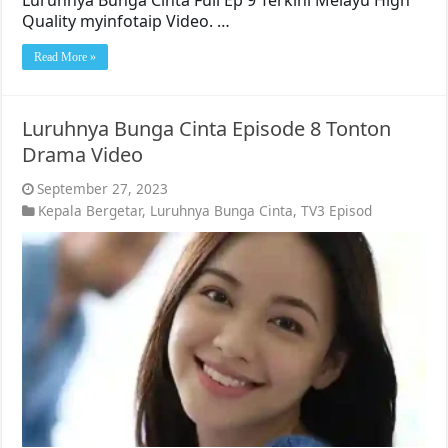
Luruhnya Bunga Cinta Full Ep 9 Terkini Melayu High
Quality myinfotaip Video. …
Read More »
Luruhnya Bunga Cinta Episode 8 Tonton
Drama Video
September 27, 2023
Kepala Bergetar
,
Luruhnya Bunga Cinta
,
TV3 Episod