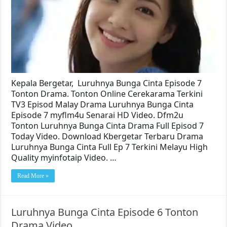
Kepala Bergetar, Luruhnya Bunga Cinta Episode 7
Tonton Drama. Tonton Online Cerekarama Terkini
TV3 Episod Malay Drama Luruhnya Bunga Cinta
Episode 7 myflm4u Senarai HD Video. Dfm2u
Tonton Luruhnya Bunga Cinta Drama Full Episod 7
Today Video. Download Kbergetar Terbaru Drama
Luruhnya Bunga Cinta Full Ep 7 Terkini Melayu High
Quality myinfotaip Video. …
Read More »
Luruhnya Bunga Cinta Episode 6 Tonton
Drama Video