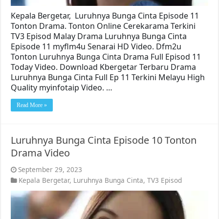
Kepala Bergetar, Luruhnya Bunga Cinta Episode 11
Tonton Drama. Tonton Online Cerekarama Terkini
TV3 Episod Malay Drama Luruhnya Bunga Cinta
Episode 11 myflm4u Senarai HD Video. Dfm2u
Tonton Luruhnya Bunga Cinta Drama Full Episod 11
Today Video. Download Kbergetar Terbaru Drama
Luruhnya Bunga Cinta Full Ep 11 Terkini Melayu High
Quality myinfotaip Video. …
Read More »
Luruhnya Bunga Cinta Episode 10 Tonton
Drama Video
September 29, 2023
Kepala Bergetar
,
Luruhnya Bunga Cinta
,
TV3 Episod