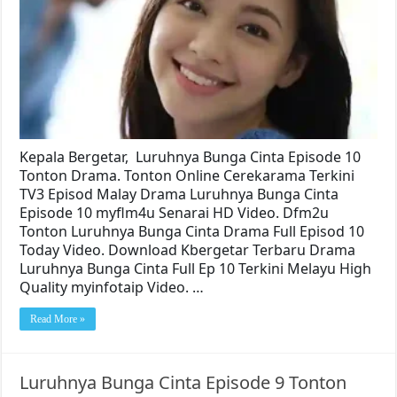
Kepala Bergetar, Luruhnya Bunga Cinta Episode 10
Tonton Drama. Tonton Online Cerekarama Terkini
TV3 Episod Malay Drama Luruhnya Bunga Cinta
Episode 10 myflm4u Senarai HD Video. Dfm2u
Tonton Luruhnya Bunga Cinta Drama Full Episod 10
Today Video. Download Kbergetar Terbaru Drama
Luruhnya Bunga Cinta Full Ep 10 Terkini Melayu High
Quality myinfotaip Video. …
Read More »
Luruhnya Bunga Cinta Episode 9 Tonton