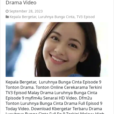
Drama Video
September 28, 2023
Kepala Bergetar
,
Luruhnya Bunga Cinta
,
TV3 Episod
Kepala Bergetar, Luruhnya Bunga Cinta Episode 9
Tonton Drama. Tonton Online Cerekarama Terkini
TV3 Episod Malay Drama Luruhnya Bunga Cinta
Episode 9 myflm4u Senarai HD Video. Dfm2u
Tonton Luruhnya Bunga Cinta Drama Full Episod 9
Today Video. Download Kbergetar Terbaru Drama